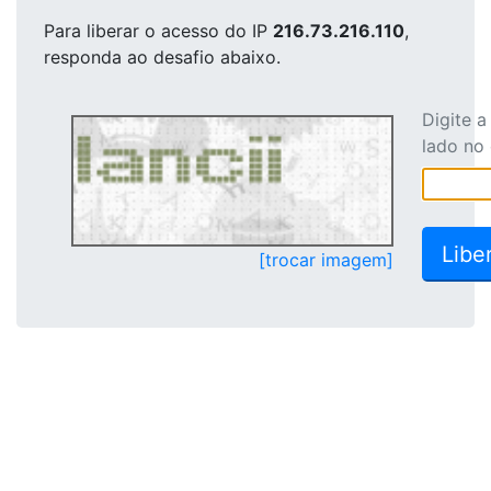
Para liberar o acesso
do IP
216.73.216.110
,
responda ao desafio abaixo.
Digite 
lado no
[trocar imagem]